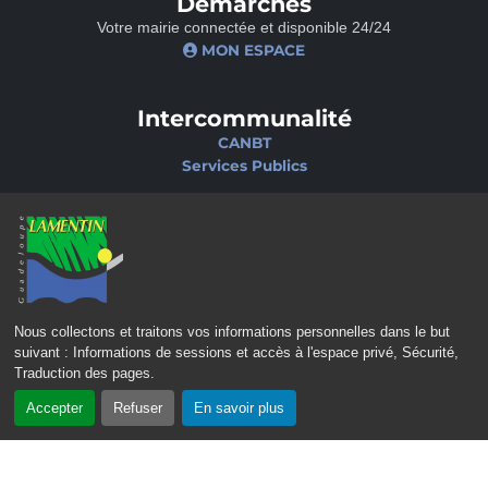
Démarches
Votre mairie connectée et disponible 24/24
MON ESPACE
Intercommunalité
CANBT
Services Publics
Nos sites
Portail famille
Médiathèque
École de musique
Ciné-Théâtre
Nous collectons et traitons vos informations personnelles dans le but
suivant :
Informations de sessions et accès à l'espace privé, Sécurité,
Traduction des pages
.
Accepter
Refuser
En savoir plus
CONTACT
MENTIONS LÉGALES
POLITIQUE DE CONFIDENTIALITÉ
POLITIQUE D’ACCESSIBILITÉ
PLAN DU SITE
GÉRER LES COOKIES