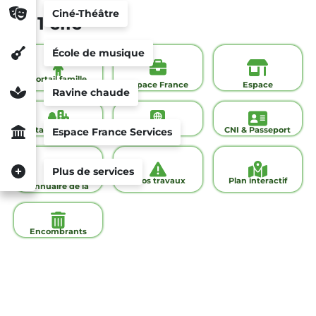
Ciné-Théâtre
En 1 clic
École de musique
Portail famille
Espace France
Espace
Ravine chaude
Services
commerçants
Portail urbanisme
État-civil
CNI & Passeport
Espace France Services
Plus de services
Infos travaux
Plan interactif
Annuaire de la
ville
Encombrants