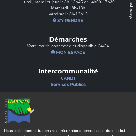
Lundi, mardi et jeudi : 8h-12h45 et 14h00-17h30
Réalisé par
Mercredi : 8h-13h
Vendredi : 8h-13h15
S'Y RENDRE
Démarches
Votre mairie connectée et disponible 24/24
MON ESPACE
Intercommunalité
CANBT
Services Publics
Nos sites
Portail famille
Médiathèque
École de musique
Ciné-Théâtre
Nous collectons et traitons vos informations personnelles dans le but