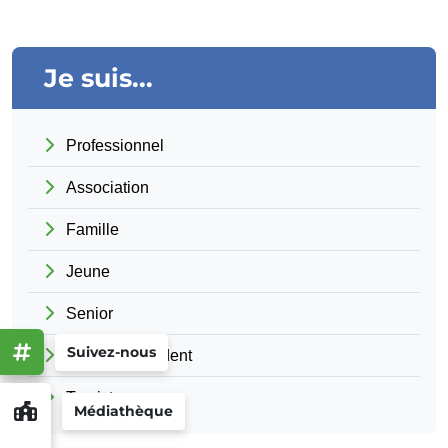
Je suis...
Professionnel
Association
Famille
Jeune
Senior
Suivez-nous
Nouveau résident
Touriste
Médiathèque