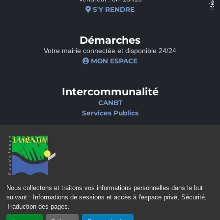
S'Y RENDRE
Démarches
Votre mairie connectée et disponible 24/24
MON ESPACE
Intercommunalité
CANBT
Services Publics
Nos sites
Portail famille
Médiathèque
École de musique
Ciné-Théâtre
Nous collectons et traitons vos informations personnelles dans le but
suivant :
Informations de sessions et accès à l'espace privé, Sécurité,
Traduction des pages
.