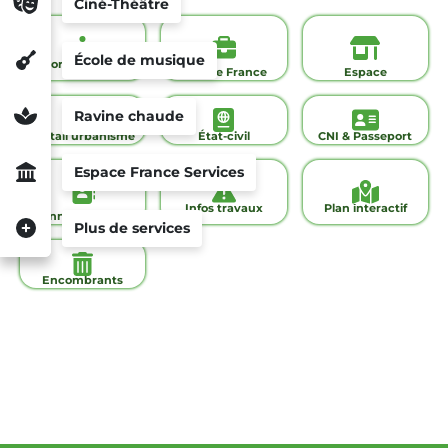
Ciné-Théâtre
École de musique
Portail famille
Espace France
Espace
Services
commerçants
Ravine chaude
Portail urbanisme
État-civil
CNI & Passeport
Espace France Services
Infos travaux
Plan interactif
Annuaire de la
Plus de services
ville
Encombrants