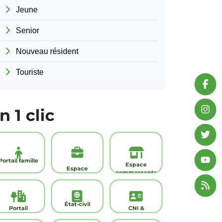
Jeune
Senior
Nouveau résident
Touriste
n 1 clic
Portail famille
Espace
Espace
commerçants
France
Services
État-civil
Portail
CNI &
urbanisme
Passeport