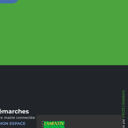
IPEOS I-Solutions
émarches
re mairie connectée et disponible 24/24
Réalisé par
MON ESPACE