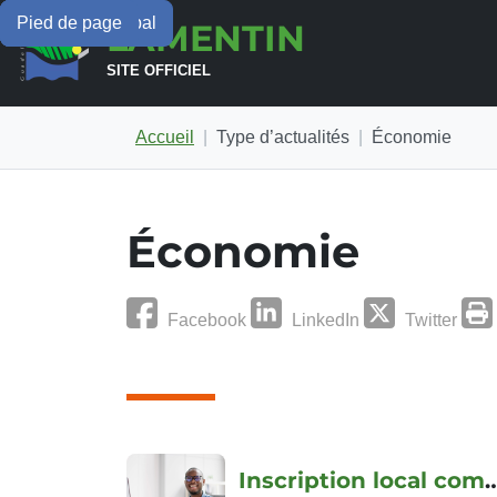
Menu principal
Contenu principal
Pied de page
URBANISME
ÉCONOMIE
LAMENTIN
SITE OFFICIEL
Accueil
Type d’actualités
Économie
Économie
Facebook
LinkedIn
Twitter
Articles
Inscription local c