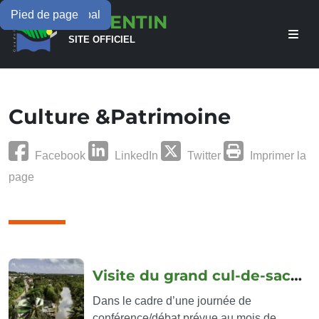
Menu principal
Contenu principal
Pied de page
CULTURE &PATRIMOINE
CULTURE &PATRIMOINE
URBANISME
ÉCONOMIE
LAMENTIN
SITE OFFICIEL
Culture &Patrimoine
Facebook
LinkedIn
Twitter
Imprimer la
page
Articles
Visite du grand cul-de-sac marin de...
Dans le cadre d’une journée de
conférence/débat prévue au mois de