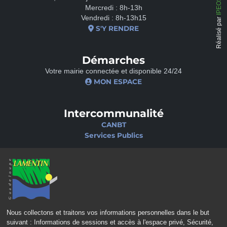
Mercredi : 8h-13h
Vendredi : 8h-13h15
Réalisé par
S'Y RENDRE
Démarches
Votre mairie connectée et disponible 24/24
MON ESPACE
Intercommunalité
CANBT
Services Publics
Nos sites
Portail famille
Médiathèque
École de musique
Ciné-Théâtre
Nous collectons et traitons vos informations personnelles dans le but
suivant :
Informations de sessions et accès à l'espace privé, Sécurité,