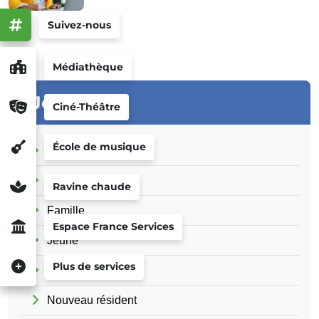
Suivez-nous
Médiathèque
Je suis...
Ciné-Théâtre
École de musique
Professionnel
Association
Ravine chaude
Famille
Espace France Services
Jeune
Plus de services
Senior
Nouveau résident