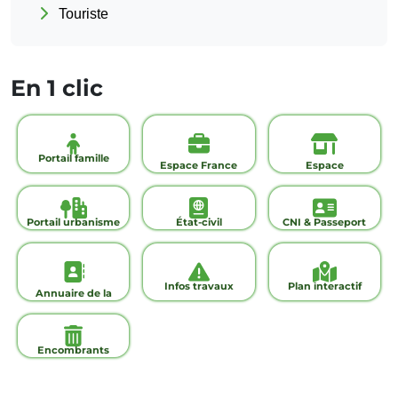
Touriste
En 1 clic
Portail famille
Espace France
Espace
Services
commerçants
Portail urbanisme
État-civil
CNI & Passeport
Infos travaux
Plan interactif
Annuaire de la
ville
Encombrants