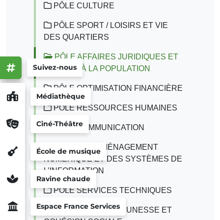
PÔLE CULTURE
PÔLE SPORT / LOISIRS ET VIE
DES QUARTIERS
PÔLE AFFAIRES JURIDIQUES ET
Suivez-nous
SERVICE À LA POPULATION
PÔLE OPTIMISATION FINANCIÈRE
Médiathèque
PÔLE RESSOURCES HUMAINES
Ciné-Théâtre
PÔLE COMMUNICATION
PÔLE DE L’AMÉNAGEMENT
École de musique
NUMÉRIQUE ET DES SYSTÈMES DE
L’INFORMATION
Ravine chaude
PÔLE SERVICES TECHNIQUES
Espace France Services
PÔLE ENFANCE JEUNESSE ET