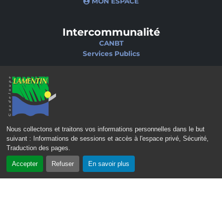
MON ESPACE
Intercommunalité
CANBT
Services Publics
Nos sites
Portail famille
Médiathèque
École de musique
Ciné-Théâtre
Nous collectons et traitons vos informations personnelles dans le but
suivant :
Informations de sessions et accès à l'espace privé, Sécurité,
Traduction des pages
.
Accepter
Refuser
En savoir plus
CONTACT
MENTIONS LÉGALES
POLITIQUE DE CONFIDENTIALITÉ
POLITIQUE D’ACCESSIBILITÉ
PLAN DU SITE
GÉRER LES COOKIES
2023 – 2026 © Mairie de Lamentin - Guadeloupe | Tous droits réservés