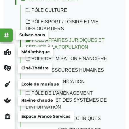
PÔLE CULTURE
PÔLE SPORT / LOISIRS ET VIE
DES QUARTIERS
Suivez-nous
PÔLE AFFAIRES JURIDIQUES ET
SERVICE À LA POPULATION
Médiathèque
PÔLE OPTIMISATION FINANCIÈRE
Ciné-Théâtre
PÔLE RESSOURCES HUMAINES
PÔLE COMMUNICATION
École de musique
PÔLE DE L’AMÉNAGEMENT
NUMÉRIQUE ET DES SYSTÈMES DE
Ravine chaude
L’INFORMATION
Espace France Services
PÔLE SERVICES TECHNIQUES