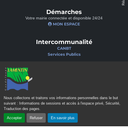
Démarches
Votre mairie connectée et disponible 24/24
MON ESPACE
Intercommunalité
CANBT
Services Publics
Nos sites
Portail famille
Médiathèque
École de musique
Ciné-Théâtre
Nous collectons et traitons vos informations personnelles dans le but
suivant :
Informations de sessions et accès à l'espace privé, Sécurité,
Traduction des pages
.
Accepter
Refuser
En savoir plus
CONTACT
MENTIONS LÉGALES
POLITIQUE DE CONFIDENTIALITÉ
POLITIQUE D’ACCESSIBILITÉ