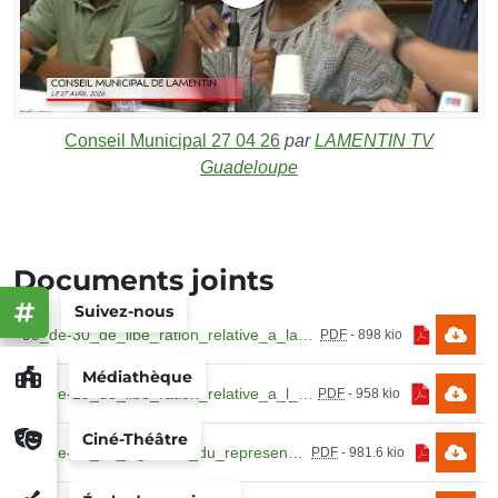
Conseil Municipal 27 04 26
par
LAMENTIN TV
Guadeloupe
Documents joints
Suivez-nous
99_de-30_de_libe_ration_relative_a_la_mise_en_place.pdf
PDF
-
898 kio
Médiathèque
99_de-29_de_libe_ration_relative_a_l_attribution.pdf
PDF
-
958 kio
Ciné-Théâtre
99_de-28_de_signation_du_representant_permanent_de_la_commune.pdf
PDF
-
981.6 kio