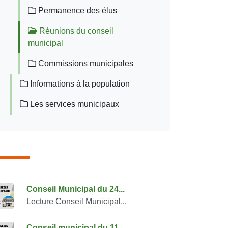
Permanence des élus
Réunions du conseil
municipal
Commissions municipales
Informations à la population
Les services municipaux
onsulter également
Conseil Municipal du 24...
Lecture Conseil Municipal...
Conseil municipal du 11...