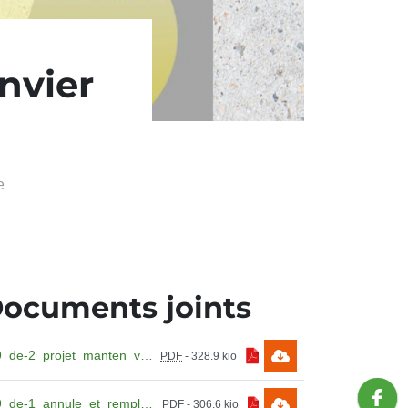
nvier
e
ocuments joints
99_de-2_projet_manten_vaken_sport.pdf
PDF
-
328.9 kio
99_de-1_annule_et_remplace_la_de_libe_ration_no2022_09_05_du_29_09_2022.pdf
PDF
-
306.6 kio