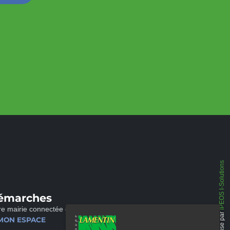
IPEOS I-Solutions
émarches
re mairie connectée et disponible 24/24
Réalisé par
MON ESPACE