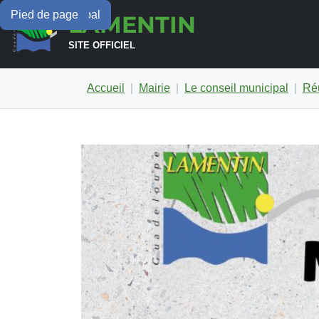
Menu principal
Contenu principal
Pied de page
LAMENTIN
SITE OFFICIEL
Accueil
Mairie
Le conseil municipal
Réu