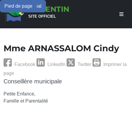
Menu principal
Contenu principal
Pied de page
LAMENTIN
SITE OFFICIEL
Mme ARNASSALOM Cindy
Facebook
LinkedIn
Twitter
Imprimer la
page
Conseillère municipale
Petite Enfance,
Famille et Parentalité