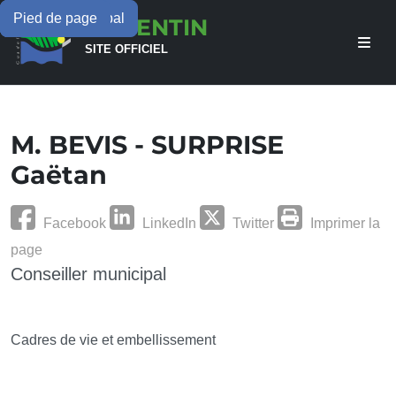
Menu principal
Contenu principal
Pied de page
LAMENTIN
SITE OFFICIEL
M. BEVIS - SURPRISE
Gaëtan
Facebook
LinkedIn
Twitter
Imprimer la
page
Conseiller municipal
Cadres de vie et embellissement