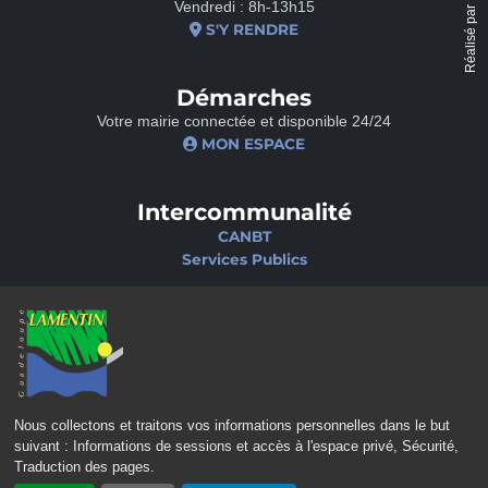
Vendredi : 8h-13h15
Réalisé par
S'Y RENDRE
Démarches
Votre mairie connectée et disponible 24/24
MON ESPACE
Intercommunalité
CANBT
Services Publics
Nos sites
Portail famille
Médiathèque
École de musique
Ciné-Théâtre
Nous collectons et traitons vos informations personnelles dans le but
suivant :
Informations de sessions et accès à l'espace privé, Sécurité,
Traduction des pages
.