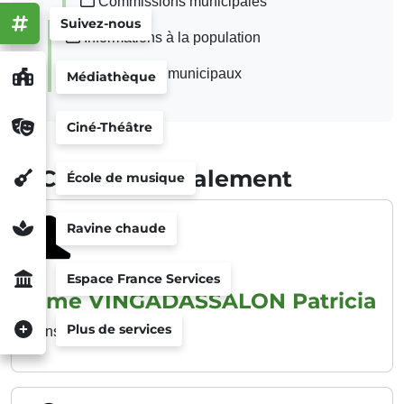
Commissions municipales
Suivez-nous
Informations à la population
Les services municipaux
Médiathèque
Ciné-Théâtre
Consulter également
École de musique
Ravine chaude
Espace France Services
Mme VINGADASSALON Patricia
Plus de services
Conseillère municipale