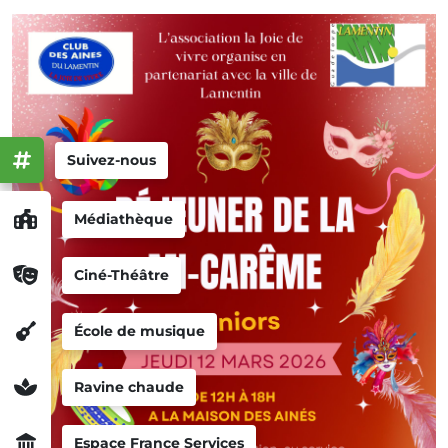
Suivez-nous
Médiathèque
Ciné-Théâtre
École de musique
Ravine chaude
Espace France Services