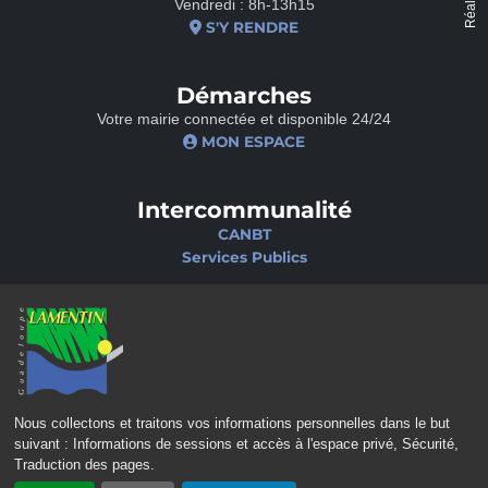
Vendredi : 8h-13h15
S'Y RENDRE
Démarches
Votre mairie connectée et disponible 24/24
MON ESPACE
Intercommunalité
CANBT
Services Publics
Nos sites
Portail famille
Médiathèque
École de musique
Ciné-Théâtre
Nous collectons et traitons vos informations personnelles dans le but
suivant :
Informations de sessions et accès à l'espace privé, Sécurité,
Traduction des pages
.