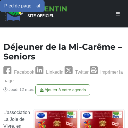
Menu principal
Contenu principal
Pied de page
LAMENTIN
SITE OFFICIEL
Déjeuner de la Mi-Carême –
Seniors
Facebook
LinkedIn
Twitter
Imprimer la
page
Jeudi 12 mars
Ajouter à votre agenda
L’association
La Joie de
Vivre, en