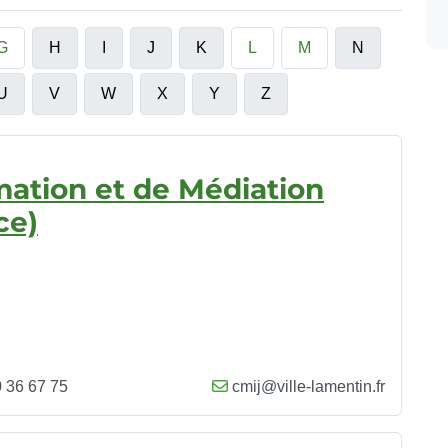
G
H
I
J
K
L
M
N
U
V
W
X
Y
Z
mation et de Médiation
ce)
 36 67 75
cmij@ville-lamentin.fr