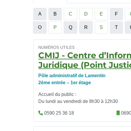
A
B
C
D
E
F
O
P
Q
R
S
T
NUMÉROS UTILES
CMIJ - Centre d’Infor
Juridique (Point Justi
Pôle administratif de Lamentin
2ème entrée – 1er étage
Accueil du public :
Du lundi au vendredi de 8h30 à 12h30
0590 25 36 18
0690