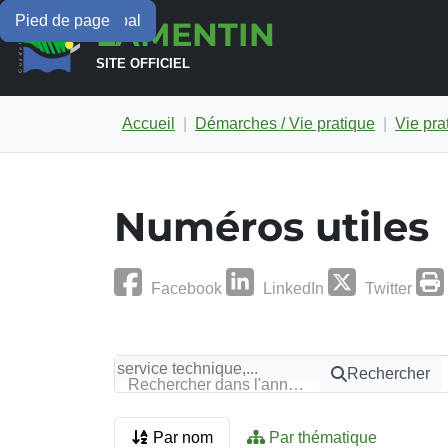
Menu principal
Contenu principal
Pied de page
LAMENTIN
SITE OFFICIEL
Accueil
Démarches / Vie pratique
Vie pra
Numéros utiles
Facebook
LinkedIn
Twitter
Rechercher
Rechercher dans l'annuaire
Par nom
Par thématique