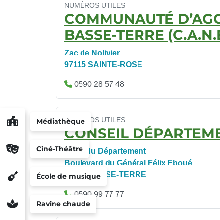
NUMÉROS UTILES
COMMUNAUTÉ D’AG
BASSE-TERRE (C.A.N.B
Zac de Nolivier
97115 SAINTE-ROSE
0590 28 57 48
NUMÉROS UTILES
Médiathèque
CONSEIL DÉPARTEM
Ciné-Théâtre
Hôtel du Département
Boulevard du Général Félix Eboué
97109 BASSE-TERRE
École de musique
0590 99 77 77
Ravine chaude