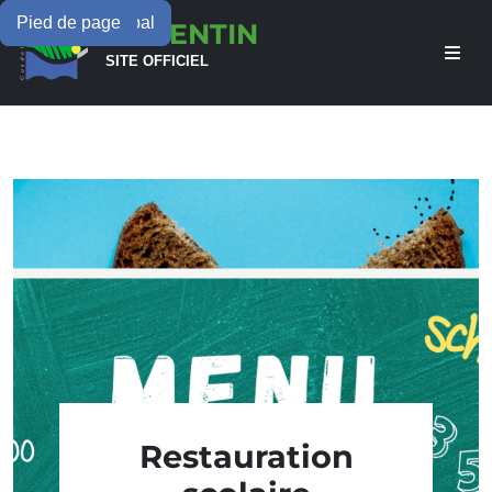
Menu principal
Contenu principal
Pied de page
LAMENTIN
SITE OFFICIEL
Restauration