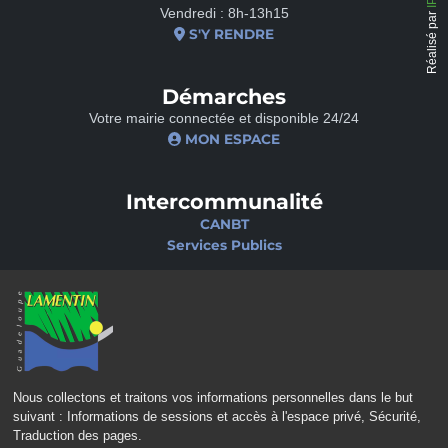
Vendredi : 8h-13h15
Réalisé par
S'Y RENDRE
Démarches
Votre mairie connectée et disponible 24/24
MON ESPACE
Intercommunalité
CANBT
Services Publics
Nos sites
Portail famille
Médiathèque
École de musique
Ciné-Théâtre
Nous collectons et traitons vos informations personnelles dans le but
suivant :
Informations de sessions et accès à l'espace privé, Sécurité,
Traduction des pages
.