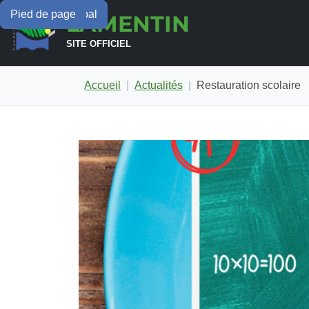
Menu principal
Contenu principal
Pied de page
LAMENTIN
SITE OFFICIEL
Accueil
Actualités
Restauration scolaire