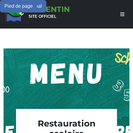
Menu principal
Contenu principal
Pied de page
LAMENTIN
SITE OFFICIEL
Restauration