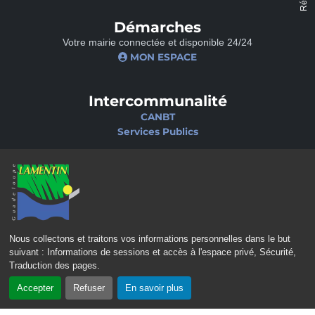
Démarches
Votre mairie connectée et disponible 24/24
MON ESPACE
Intercommunalité
CANBT
Services Publics
Nos sites
Portail famille
Médiathèque
École de musique
Ciné-Théâtre
Nous collectons et traitons vos informations personnelles dans le but
suivant :
Informations de sessions et accès à l'espace privé, Sécurité,
Traduction des pages
.
Accepter
Refuser
En savoir plus
CONTACT
MENTIONS LÉGALES
POLITIQUE DE CONFIDENTIALITÉ
POLITIQUE D’ACCESSIBILITÉ