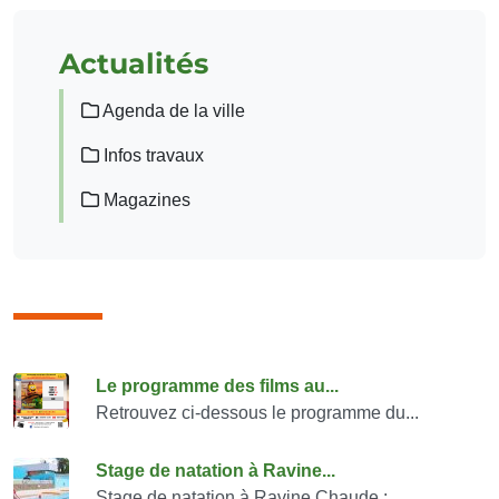
Actualités
Agenda de la ville
Infos travaux
Magazines
Consulter également
Le programme des films au...
Retrouvez ci-dessous le programme du...
Stage de natation à Ravine...
Stage de natation à Ravine Chaude :...