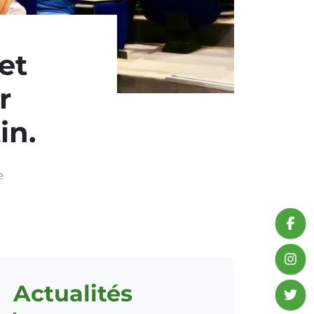
et
r
in.
e
Actualités