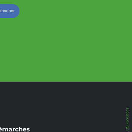
IPEOS I-Solutions
émarches