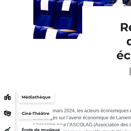
R
éc
Médiathèque
Lundi 18 mars 2024, les acteurs économiques ét
Ciné-Théâtre
d’échanges sur l’avenir économique de Lament
L’occasion pour l’ASCOLAG (Association des 
École de musique