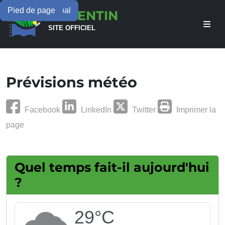
Menu principal
Contenu principal
Pied de page
LAMENTIN
SITE OFFICIEL
Prévisions météo
Facebook
LinkedIn
Twitter
Imprimer la
page
Quel temps fait-il aujourd'hui
?
29°C