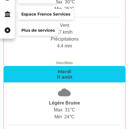
Max 30°C
Min 25°C
Espace France Services
Vent
Plus de services
17 km/h
Précipitations
4.4 mm
Open-Meteo
Mardi
11 août
Légère Bruine
Max 31°C
Min 24°C