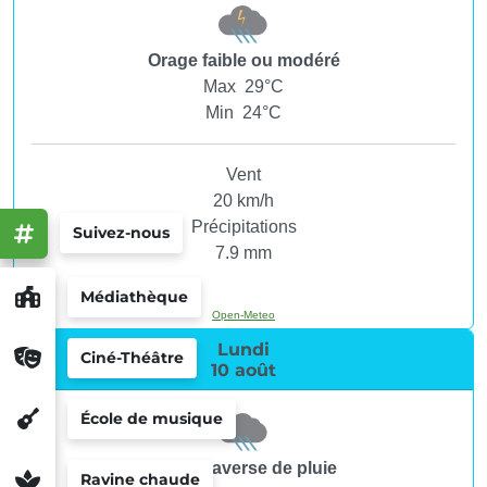
Orage faible ou modéré
Max 29°C
Min 24°C
Vent
20 km/h
Précipitations
Suivez-nous
7.9 mm
Médiathèque
Open-Meteo
Lundi
Ciné-Théâtre
10 août
École de musique
Légère averse de pluie
Ravine chaude