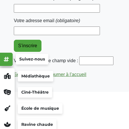
Votre adresse email
(obligatoire)
Suivez-nous
Veuillez laisser ce champ vide :
Se connecter
|
Retourner à l'accueil
Médiathèque
Ciné-Théâtre
École de musique
Ravine chaude