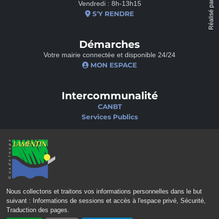
Réalisé par
Vendredi : 8h-13h15
S'Y RENDRE
Démarches
Votre mairie connectée et disponible 24/24
MON ESPACE
Intercommunalité
CANBT
Services Publics
Nos sites
Portail famille
Médiathèque
École de musique
Ciné-Théâtre
Nous collectons et traitons vos informations personnelles dans le but
suivant :
Informations de sessions et accès à l'espace privé, Sécurité,
Traduction des pages
.