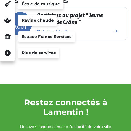
Nos rendez-vous
31
1
2
3
4
5
6
École de musique
Participez au projet " Jeune
Ravine chaude
3
acteurs de Crâne "
AOÛT
Du 3 au 14 août
Espace France Services
Plus de services
Restez connectés à
Lamentin !
Recevez chaque semaine l'actualité de votre ville