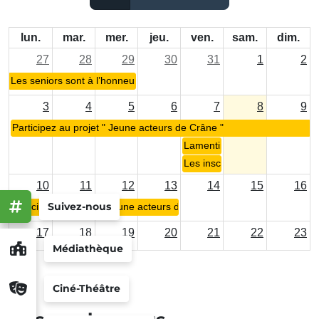
lun.
mar.
mer.
jeu.
ven.
sam.
dim.
27
28
29
30
31
1
2
Les seniors sont à l’honneur !
3
4
5
6
7
8
9
Participez au projet " Jeune acteurs de Crâne "
Lamentin M.A.D Festival !
Les inscriptions sont ouvertes 
10
11
12
13
14
15
16
Suivez-nous
Participez au projet " Jeune acteurs de Crâne "
17
18
19
20
21
22
23
Médiathèque
24
25
26
27
28
29
30
Ciné-Théâtre