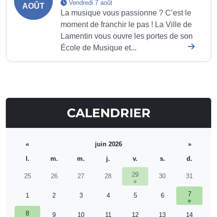
Vendredi 7 août
AOÛT
La musique vous passionne ? C’est le
moment de franchir le pas ! La Ville de
Lamentin vous ouvre les portes de son
École de Musique et...
CALENDRIER
«
juin 2026
»
l.
m.
m.
j.
v.
s.
d.
29
25
26
27
28
30
31
7
1
2
3
4
5
6
8
9
10
11
12
13
14