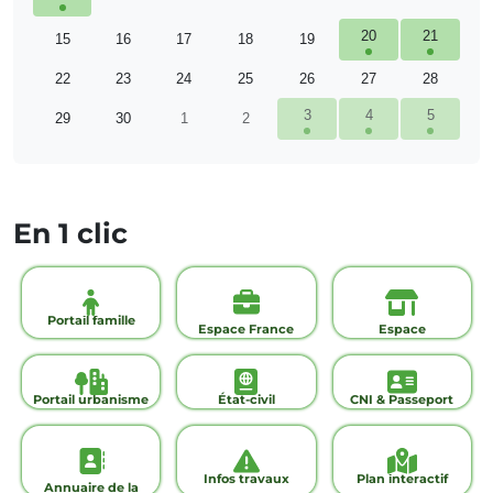
20
21
15
16
17
18
19
22
23
24
25
26
27
28
3
4
5
29
30
1
2
En 1 clic
Portail famille
Espace France
Espace
Services
commerçants
Portail urbanisme
État-civil
CNI & Passeport
Infos travaux
Plan interactif
Annuaire de la