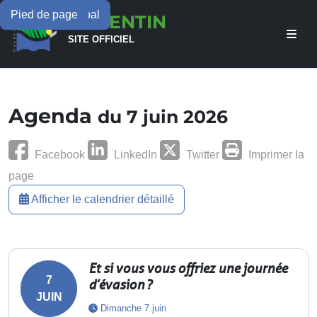
Menu principal
Contenu principal
Pied de page
LAMENTIN
SITE OFFICIEL
Agenda
du 7 juin 2026
Facebook
LinkedIn
Twitter
Imprimer la
page
Afficher le calendrier détaillé
Et si vous vous offriez une journée
7
d’évasion ?
JUIN
Dimanche 7 juin