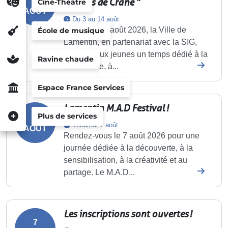
acteurs de Crâne "
Ciné-Théâtre
AOÛT
Du 3 au 14 août
Du 03 au 14 août 2026, la Ville de
École de musique
Lamentin, en partenariat avec la SIG,
propose aux jeunes un temps dédié à la
Ravine chaude
découverte, à...
Espace France Services
Lamentin M.A.D Festival !
Plus de services
7
Vendredi 7 août
AOÛT
Rendez-vous le 7 août 2026 pour une
journée dédiée à la découverte, à la
sensibilisation, à la créativité et au
partage. Le M.A.D...
Les inscriptions sont ouvertes !
7