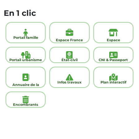
En 1 clic
Portail famille
Espace France
Espace
Services
commerçants
Portail urbanisme
État-civil
CNI & Passeport
Infos travaux
Plan interactif
Annuaire de la
ville
Encombrants