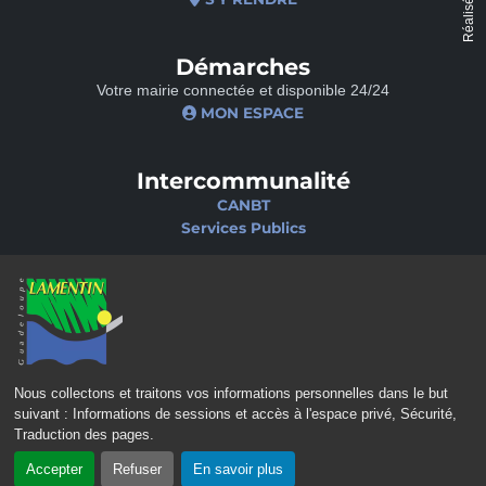
Réalisé par
Démarches
Votre mairie connectée et disponible 24/24
MON ESPACE
Intercommunalité
CANBT
Services Publics
Nos sites
Portail famille
Médiathèque
École de musique
Ciné-Théâtre
Nous collectons et traitons vos informations personnelles dans le but
suivant :
Informations de sessions et accès à l'espace privé, Sécurité,
Traduction des pages
.
Accepter
Refuser
En savoir plus
CONTACT
MENTIONS LÉGALES