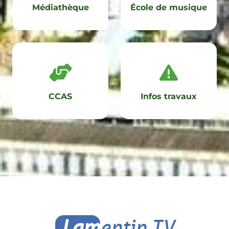
Médiathèque
École de musique
CCAS
Infos travaux
Lam
entin TV