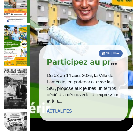
30 juillet
Participez au projet " Jeune acteurs...
Du 03 au 14 août 2026, la Ville de
Lamentin, en partenariat avec la
Apr
SIG, propose aux jeunes un temps
cl
dédié à la découverte, à l’expression
con
et à la...
de
ACTUALITÉS
AC