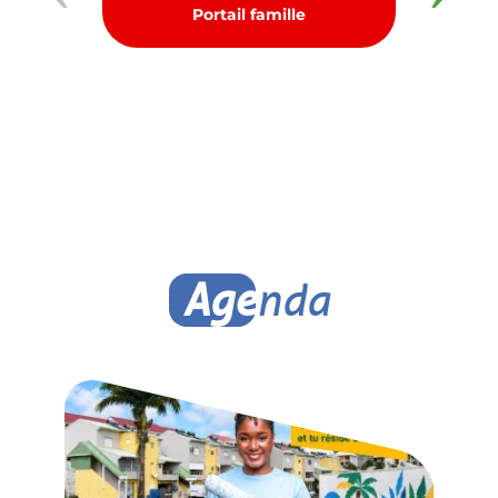
Portail famille
E
Age
nda