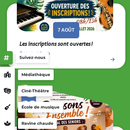
7
AOÛT
Les inscriptions sont ouvertes !
Vendredi 7 août
Suivez-nous
Médiathèque
Ciné-Théâtre
École de musique
Ravine chaude