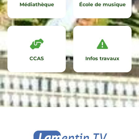
Médiathèque
École de musique
CCAS
Infos travaux
Lam
entin TV