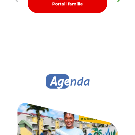
Portail famille
E
Age
nda