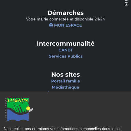
Démarches
Votre mairie connectée et disponible 24/24
MON ESPACE
Intercommunalité
CANBT
Services Publics
Nos sites
Portail famille
Médiathèque
École de musique
Ciné-Théâtre
CONTACT
MENTIONS LÉGALES
POLITIQUE DE CONFIDENTIALITÉ
POLITIQUE D’ACCESSIBILITÉ
Nous collectons et traitons vos informations personnelles dans le but